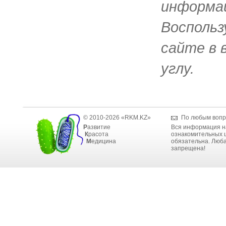
информац
Воспольз
сайте в 
углу.
© 2010-2026 «RKM.KZ»
По любым вопр
Р
азвитие
Вся информация н
К
расота
ознакомительных ц
М
едицина
обязательна. Люба
запрещена!