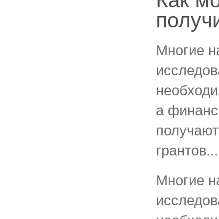
Как м
получ
Многие н
исследов
необходи
а финанс
получают
грантов...
Многие н
исследов