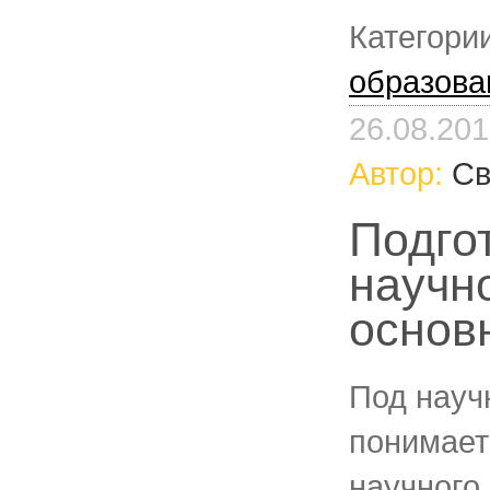
Категори
образова
26.08.20
Автор:
Св
Подго
научн
основ
Под науч
понимает
научного