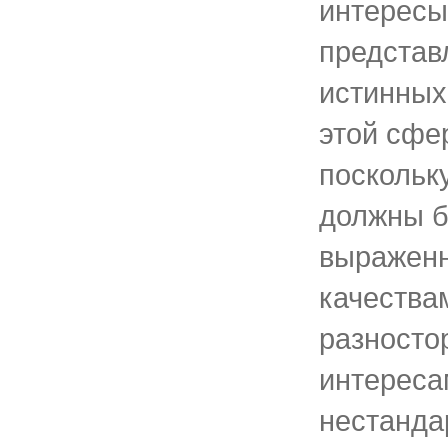
интересы
представ
истинных
этой сфе
поскольк
должны б
выражен
качества
разносто
интереса
нестанд