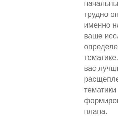
начальны
трудно о
именно н
ваше исс
определе
тематике
вас лучш
расщепл
тематики
формиров
плана.