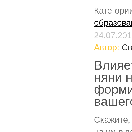
Категори
образова
24.07.20
Автор:
Св
Влияе
няни 
форми
вашег
Скажите,
на ум в 