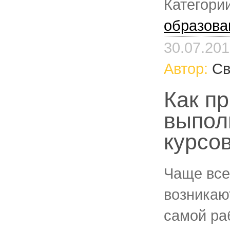
Категори
образова
30.07.20
Автор:
Св
Как пр
выпол
курсо
Чаще все
возникаю
самой ра