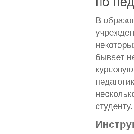
по пед
В образо
учрежден
некоторы
бывает н
курсовую
педагогик
нескольк
студенту.
Инстру