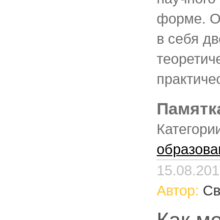
форме. О
в себя дв
теоретич
практиче
Памятк
Категори
образова
15.08.20
Автор:
Св