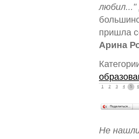
любил..."
большинс
пришла с
Арина Р
Категори
образова
1
2
3
4
5
Поделиться…
Не нашл