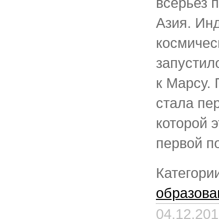
всерьез 
Азия. Ин
космичес
запустил
к Марсу.
стала пе
которой э
первой п
Категори
образова
04.12.20