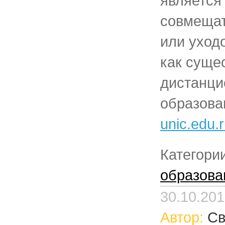
является
совмещат
или уход
как суще
дистанци
образова
unic.edu.r
Категори
образова
30.10.20
Автор:
Св