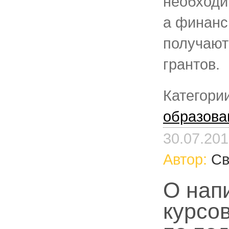
необходи
а финанс
получают
грантов.
Категори
образова
30.07.20
Автор:
Св
О нап
курсо