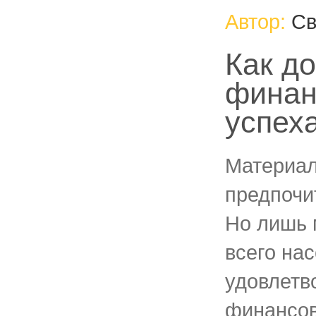
Автор:
Св
Как д
финан
успех
Материал
предпочи
Но лишь 
всего на
удовлетв
финансо