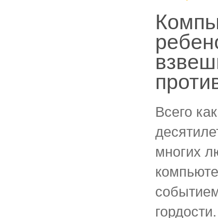
Компь
ребен
взвеш
проти
Всего как
десятиле
многих л
компьют
событием
гордости.