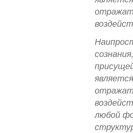
отражат
воздейст
Наипрос
сознания
присущей
является
отражат
воздейст
любой ф
структур