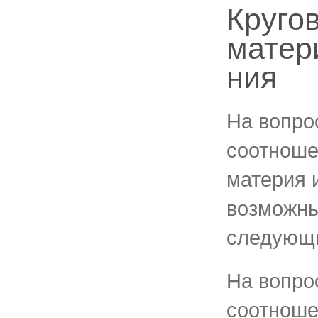
Круго
матер
ния
На вопрос
соотноше
материя 
возможны
следующи
На вопрос
соотноше