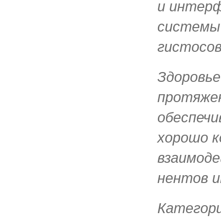
и интерф
системы
гистосо
Здоровье
протяжен
обеспеч
хорошо к
взаимоде
нентов 
Категор