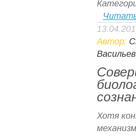
Категор
Читать
13.04.20
Автор:
С
Васильев
Совер
биоло
созна
Хотя ко
механиз