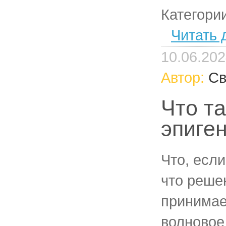
Категори
Читать 
10.06.20
Автор:
Св
Что т
эпиге
Что, если
что реше
принимае
волновое