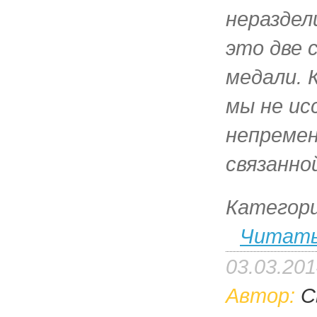
нераздел
это две 
медали. 
мы не ис
непреме
связанно
Категор
Читать
03.03.20
Автор:
С