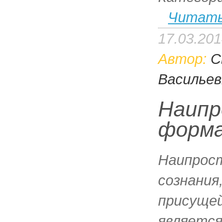
Читать
17.03.20
Автор:
С
Васильев
Наип
форма
Наипрос
сознания
присущей
является