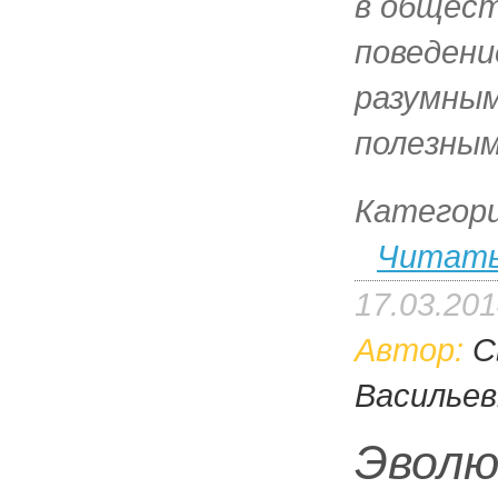
в общест
поведени
разумным
полезным
Категор
Читать
17.03.20
Автор:
С
Васильев
Эволю