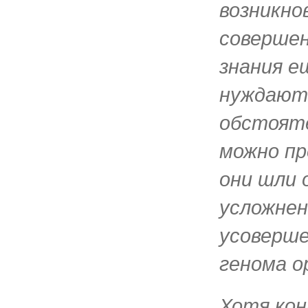
возникно
совершен
знания е
нуждают
обстояте
можно пр
они шли 
усложнен
усоверш
генома о
Хотя ко