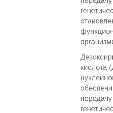
передачу
генетиче
становле
функцио
организмо
Дезоксир
кислота (
нуклеино
обеспечи
передачу
генетиче