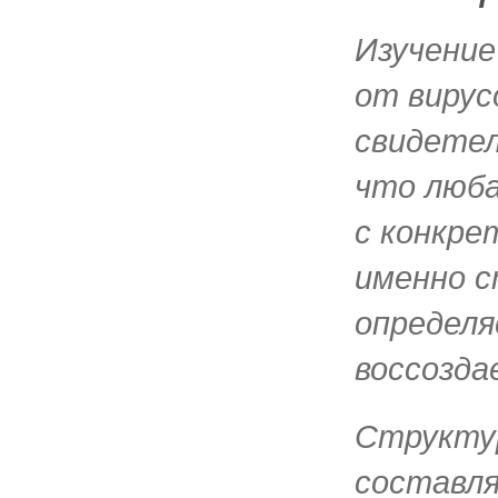
Изучени
от вирус
свидете
что люба
с конкре
именно 
определя
воссозда
Структу
составл