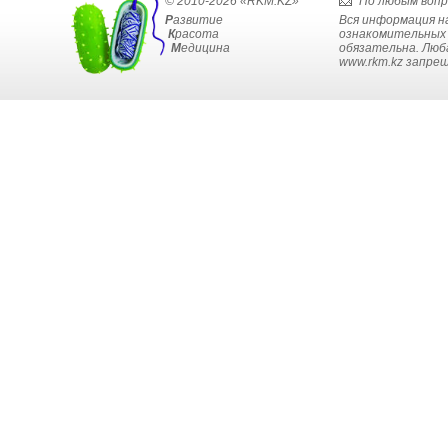
© 2010-2026 «RKM.KZ»
По любым воп
Р
азвитие
Вся информация н
К
расота
ознакомительных ц
М
едицина
обязательна. Люб
www.rkm.kz запре