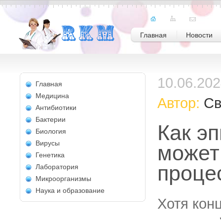
Главная
Новости
10.06.20
Главная
Медицина
Автор:
Св
Антибиотики
Бактерии
Как э
Биология
Вирусы
может
Генетика
проце
Лаборатория
Микроорганизмы
Наука и образование
Хотя кон