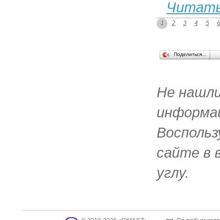
Читать
1
2
3
4
5
Поделиться…
Не нашл
информац
Воспольз
сайте в 
углу.