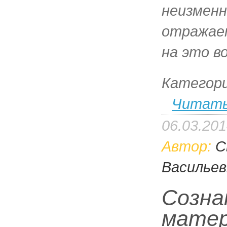
неизменн
отражае
на это в
Категор
Читать
06.03.20
Автор:
С
Васильев
Созна
мате