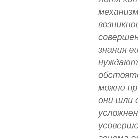
механиз
возникно
совершен
знания е
нуждают
обстояте
можно пр
они шли 
усложнен
усоверш
генома о