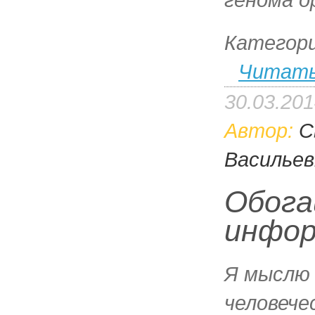
Категор
Читать
30.03.20
Автор:
С
Васильев
Обог
инфор
Я мыслю 
человече