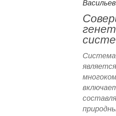
Васильев
Совер
генет
сист
Система
являетс
многоком
включает
составля
природны