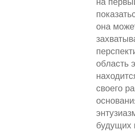
на первы
показать
она може
захваты
перспект
область 
находитс
своего ра
основани
энтузиаз
будущих 