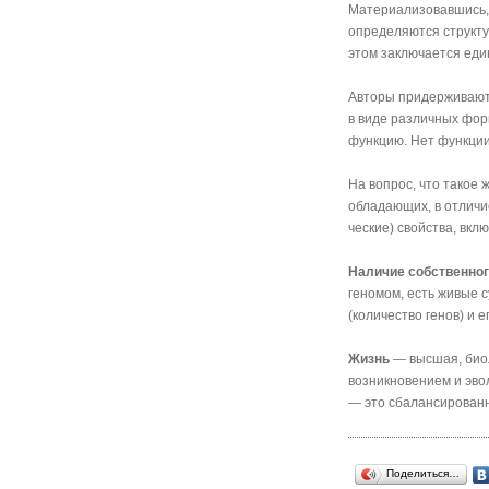
Материализовавшись, 
определяются структур
этом заключается един
Авторы придерживаютс
в виде различных форм
функцию. Нет функции 
На вопрос, что такое
обладающих, в отличие
ческие) свойства, вкл
Наличие соб­ственно
геномом, есть живые 
(количество генов) и
Жизнь
— высшая, биол
возникновением и эво
— это сбалансированна
Поделиться…