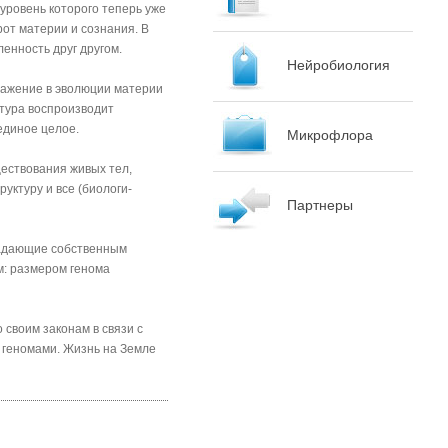
уровень которого теперь уже
от материи и созна­ния. В
ленность друг другом.
Нейробиология
ражение в эволюции материи
тура воспроиз­водит
 единое целое.
Микрофлора
ществования живых тел,
уктуру и все (биологи­
Партнеры
ладающие собственным
м: размером генома
своим законам в связи с
 геномами. Жизнь на Земле