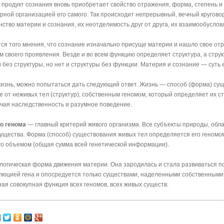
продукт сознания вновь приобретает свойство отражения, форма, степень и 
ной организа­цией его самого. Так происходит непрерывный, вечный круговор
ство материи и сознания, их неотделимость друг от друга, их взаимообуслов
я того мнения, что сознание изначально присуще мате­рии и нашло свое от
 своего проявления. Везде и во всем функцию определяет структура, а струк
без структуры, но нет и структуры без функции. Мате­рия и сознание — суть
 жизнь, можно попытаться дать следующий ответ. Жизнь — способ (форма) су
 от неживых тел (структур), собственным геномом, который определяет их стр
ючая наследственность и разумное поведение.
го генома
— главный критерий живого организма. Все субъекты природы, об
существа. Форма (способ) существо­вания живых тел определяется его геномо
 его объемом (общая сумма всей генетической информации).
огическая форма движения материи. Она зародилась и стала развиваться по 
люцией гена и опосредуется только существами, наделенными собственными
я совокупная функция всех геномов, всех живых су­ществ.