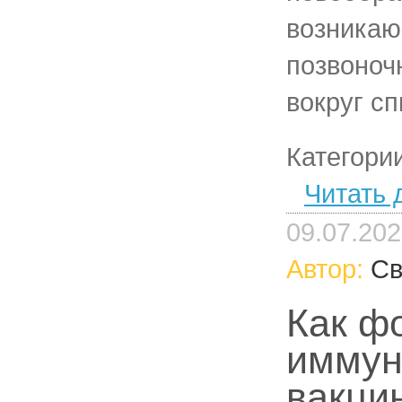
возникаю
позвоноч
вокруг сп
Категори
Читать 
09.07.20
Автор:
Св
Как ф
иммун
вакци