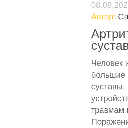
08.08.20
Автор:
Св
Артри
суста
Человек 
большие 
суставы.
устройст
травмам 
Поражени