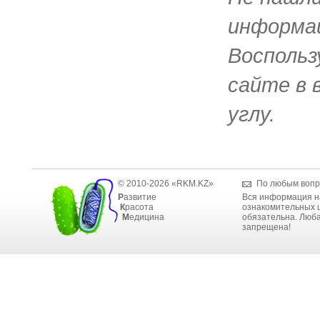
информац
Воспольз
сайте в 
углу.
© 2010-2026 «RKM.KZ»
По любым вопр
Р
азвитие
Вся информация н
К
расота
ознакомительных ц
М
едицина
обязательна. Люба
запрещена!