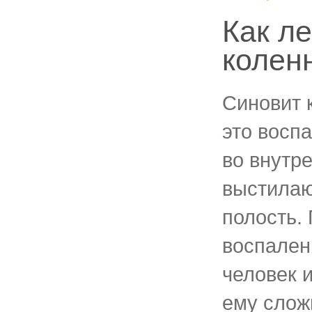
Как л
колен
Синовит 
это восп
во внутр
выстила
полость.
воспален
человек 
ему слож