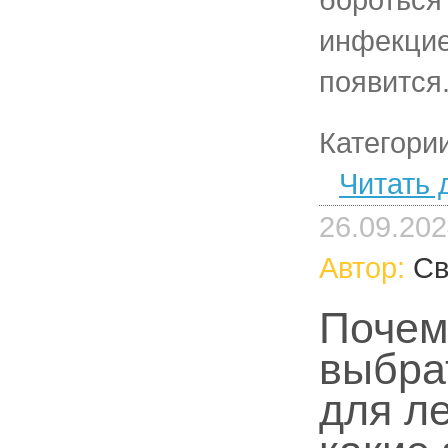
инфекцие
появится
Категори
Читать 
26.09.20
Автор:
Св
Почем
выбра
для л