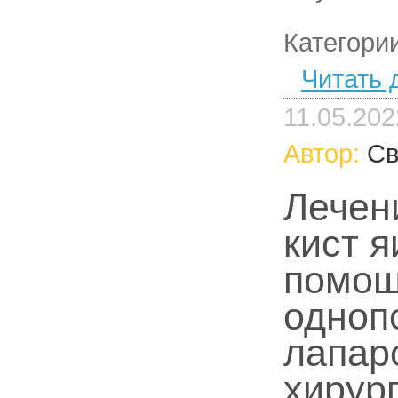
Категори
Читать 
11.05.202
Автор:
Св
Лечен
кист я
помо
одноп
лапар
хирур