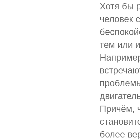
Хотя бы 
человек 
беспокой
тем или 
Например
встречаю
проблемы
двигател
Причём, 
становит
более ве