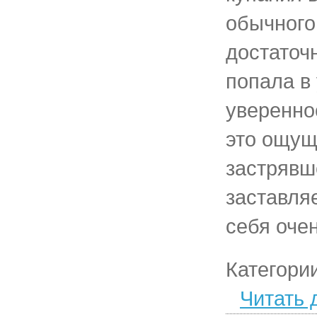
обычного
достаточ
попала в
уверенно
это ощущ
застрявш
заставляе
себя оче
Категори
Читать 