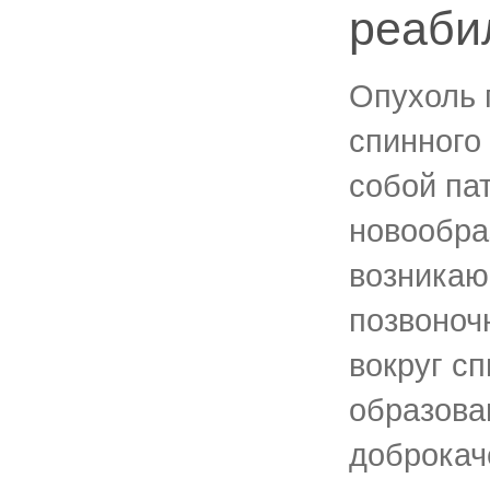
реаби
Опухоль 
спинного
собой па
новообра
возникаю
позвоноч
вокруг сп
образова
доброкач