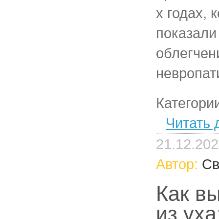
х годах, 
показали
облегчен
невропат
Категори
Читать 
21.12.20
Автор:
Св
Как вы
из уха