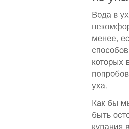
Вода в у
некомфор
менее, е
способов
которых 
попробов
уха.
Как бы м
быть ост
купания 