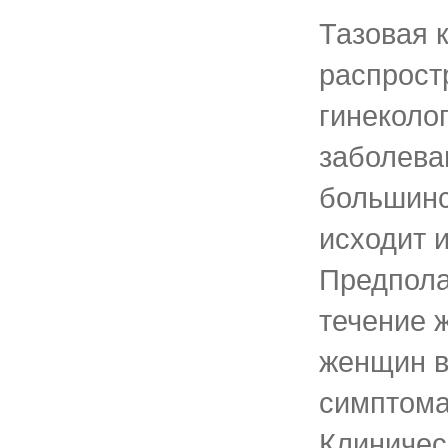
Тазовая к
распрост
гинеколо
заболева
большинс
исходит и
Предполаг
течение 
женщин в
симптома
Клиничес