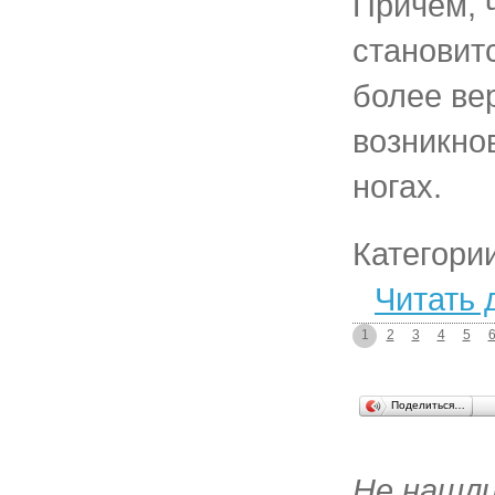
Причём, 
становит
более ве
возникно
ногах.
Категори
Читать 
1
2
3
4
5
Поделиться…
Не нашл