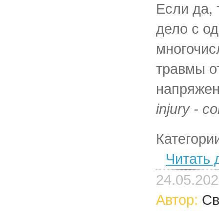
Если да,
дело с од
многочи
травмы о
напряже
injury - с
Категори
Читать 
24.05.20
Автор:
Св