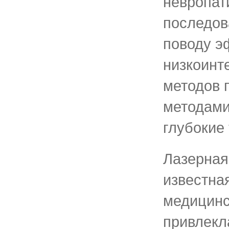
невропат
последов
поводу э
низкоинт
методов 
методами
глубокие 
Лазерная
известна
медицинс
привлекл