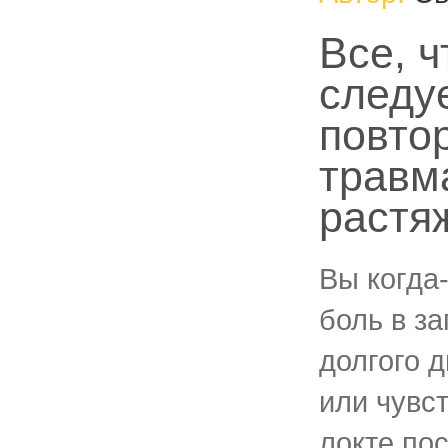
Все, ч
следуе
повто
травм
растя
Вы когда
боль в з
долгого 
или чувс
локте по