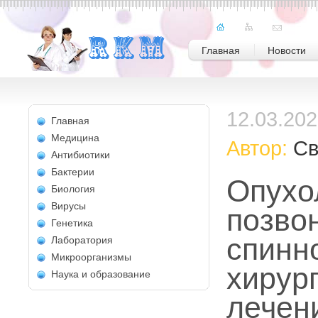
Главная
Новости
12.03.20
Главная
Медицина
Автор:
Св
Антибиотики
Бактерии
Опухо
Биология
Вирусы
позво
Генетика
спинно
Лаборатория
Микроорганизмы
хирур
Наука и образование
лечен