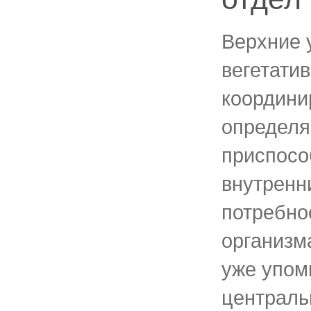
Верхние 
вегетати
координи
определ
приспосо
внутренн
потребно
организма
уже упом
централь