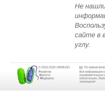
Не нашл
информац
Воспольз
сайте в 
углу.
© 2010-2026 «RKM.KZ»
По любым вопр
Р
азвитие
Вся информация н
К
расота
ознакомительных ц
М
едицина
обязательна. Люба
запрещена!