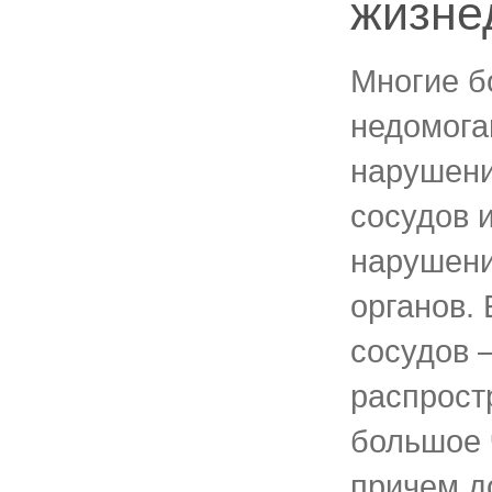
жизне
Многие б
недомога
нарушени
сосудов 
нарушени
органов.
сосудов 
распрост
большое 
причем д