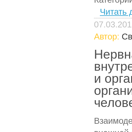
Читать 
07.03.20
Автор:
Св
Нервн
внутр
и орг
орган
челов
Взаимоде