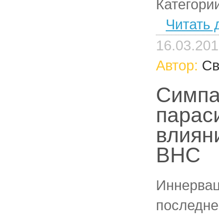
Категори
Читать 
16.03.20
Автор:
Св
Симпа
парас
влиян
ВНС
Иннервац
последне