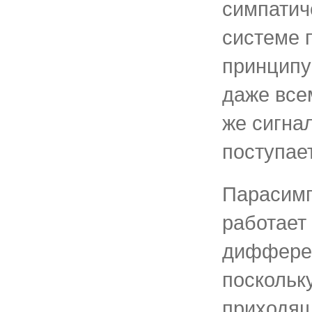
симпатич
системе 
принципу
даже всем
же сигна
поступае
Парасимп
работает
диффере
поскольк
приходящ