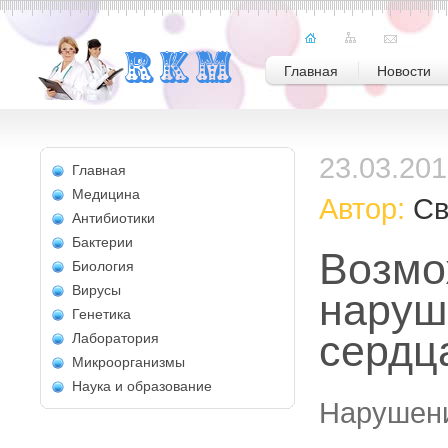
Главная
Новости
23.03.20
Главная
Медицина
Автор:
Св
Антибиотики
Бактерии
Возм
Биология
Вирусы
наруш
Генетика
сердц
Лаборатория
Микроорганизмы
Наука и образование
Нарушени