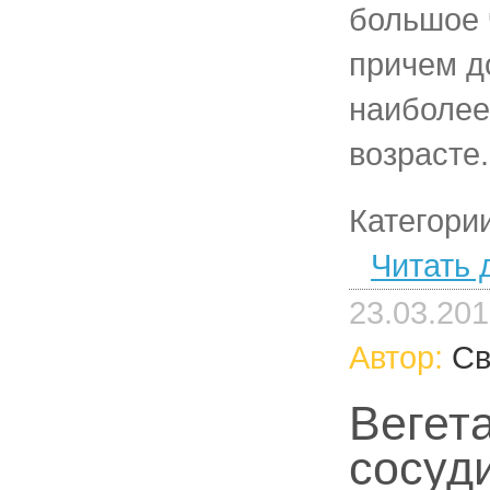
большое 
причем д
наиболее
возрасте.
Категори
Читать 
23.03.20
Автор:
Св
Вегет
сосуд