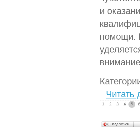
и оказан
квалифи
помощи. 
уделяетс
внимание
Категори
Читать 
1
2
3
4
5
Поделиться…