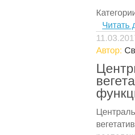
Категори
Читать 
11.03.201
Автор:
Св
Цент
вегет
функц
Централь
вегетати