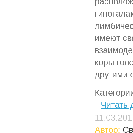
располож
гипотала
лимбичес
имеют св
взаимоде
коры голо
другими 
Категори
Читать 
11.03.201
Автор:
Св