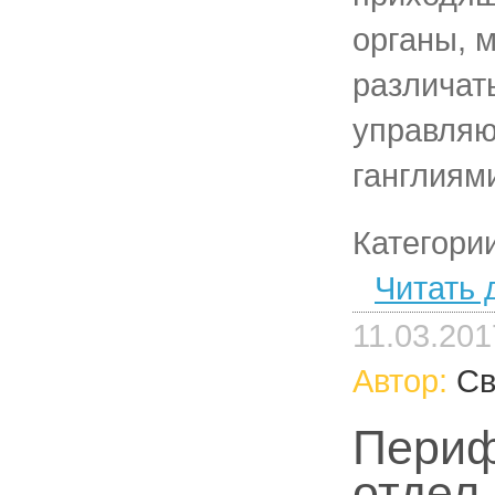
органы, 
различать
управляю
ганглиям
Категори
Читать 
11.03.201
Автор:
Св
Периф
отдел