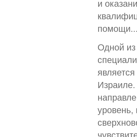
и оказан
квалифи
помощи..
Одной из
специали
является
Израиле.
направле
уровень,
сверхнов
чувствит