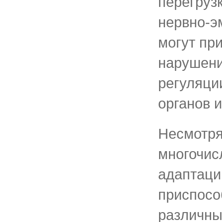
перегруз
нервно-э
могут при
нарушени
регуляци
органов и
Несмотря
многочис
адаптаци
приспосо
различны