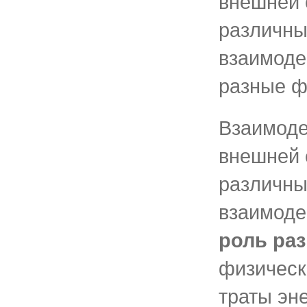
внешней 
различны
взаимоде
разные ф
Взаимоде
внешней 
различны
взаимод
роль ра
физическ
траты эн