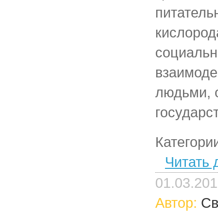
питатель
кислорода
социаль
взаимоде
людьми, 
государс
Категори
Читать 
01.03.20
Автор:
Св