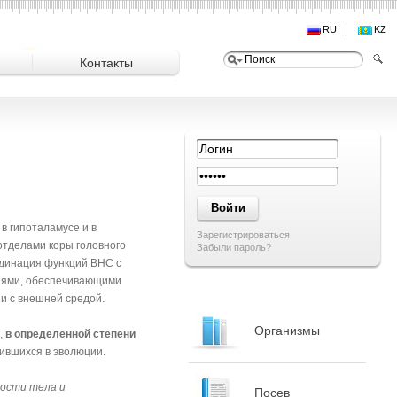
RU
KZ
Контакты
в гипоталамусе и в
Зарегистрироваться
отделами коры головного
Забыли пароль?
рдинация функций ВНС с
циями, обеспечивающими
и с внешней средой.
Организмы
,
в определенной степени
ившихся в эволюции.
ности тела и
Посев