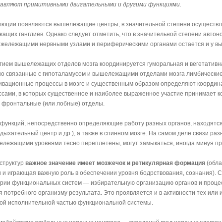
авляют примитивными двигательными и другими функциями.
олюции появляются вышележащие центры, в значительной степени осуществ
ащих ганглиев. Однако следует отметить, что в значительной степени авто
ижележащими нервными узлами и периферическими органами остается и у вы
стием вышележащих отделов мозга координируется гуморальная и вегетативн
но связанные с гипоталамусом и вышележащими отделами мозга лимбические
ивационные процессы в мозге и существенным образом определяют координ
ссами, в которых существенное и наиболее выраженное участие принимает ко
и фронтальные (или лобные) отделы.
функций, непосредственно определяющие работу разных органов, находятся
дыхательный центр и др.), а также в спинном мозге. На самом деле связи раз
лежащими уровнями тесно переплетены, могут замыкаться, иногда минуя п
структур
важное значение имеет мозжечок и ретикулярная формация
(обла
и и играющая важную роль в обеспечении уровня бодрствования, сознания). С
ории функциональных систем — избирательную организацию органов и проце
я потребного организму результата. Это проявляется и в активности тех или
ой исполнительной частью функциональной системы.