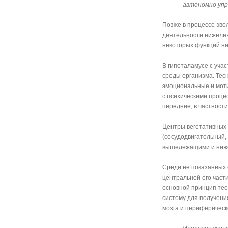
автономно упр
Позже в процессе эв
деятельности нижележ
некоторых функций н
В гипоталамусе с уча
среды организма. Тес
эмоциональные и мот
с психическими проце
передние, в частност
Центры вегетативных 
(сосудодвигательный, 
вышележащими и ниже
Среди не показанных 
центральной его част
основной принцип те
систему для получени
мозга и периферическ