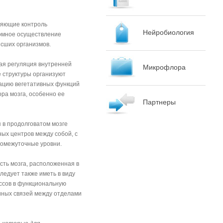
ляющие контроль
Нейробиология
номное осуществление
сших организмов.
ая регуляция внутренней
Микрофлора
 структуры организуют
ацию вегетативных функций
ра мозга, особенно ее
Партнеры
 в продолговатом мозге
ных центров между собой, с
ромежуточные уровни.
сть мозга, расположенная в
ледует также иметь в виду
ссов в функциональную
 иных связей между отделами