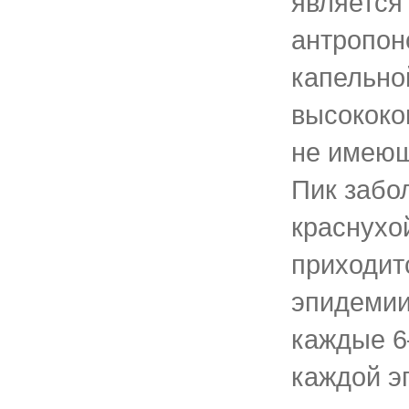
является
антропон
капельно
высококо
не имеющ
Пик забо
краснухо
приходитс
эпидемии
каждые 6
каждой э