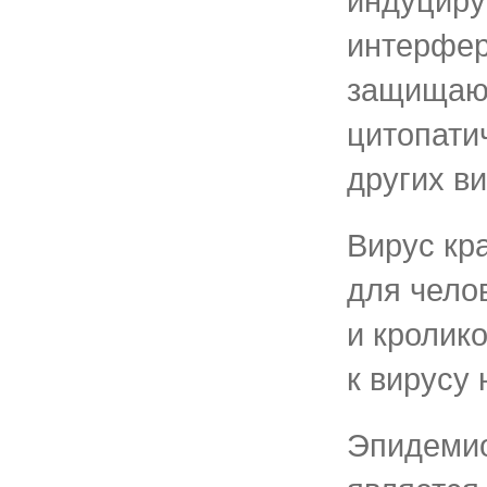
индуциру
интерфер
защищаю
цитопати
других ви
Вирус кр
для чело
и кролик
к вирусу
Эпидемио