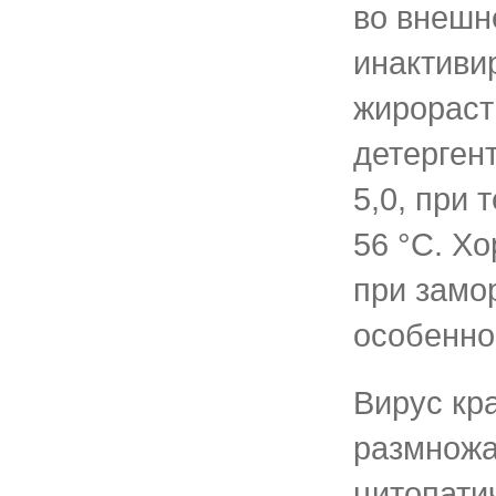
во внешн
инактиви
жирораст
детерген
5,0, при
56 °С. Х
при замо
особенно 
Вирус кр
размножа
цитопати