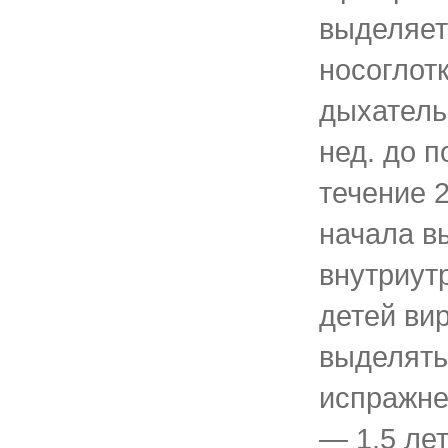
выделяет
носоглот
дыхатель
нед. до п
течение 
начала в
внутриут
детей ви
выделять
испражне
— 1,5 лет