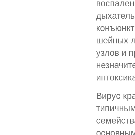
воспален
дыхатель
конъюнкт
шейных 
узлов и 
незначит
интоксик
Вирус кр
типичным
семейств
основным