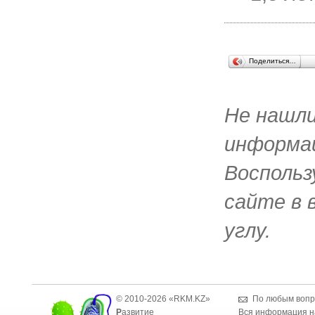
Поделиться…
Не нашл
информац
Воспольз
сайте в 
углу.
© 2010-2026 «RKM.KZ»
По любым вопр
Р
азвитие
Вся информация н