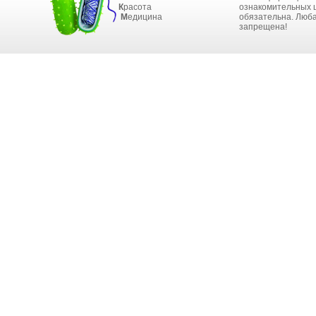
К
расота
ознакомительных ц
М
едицина
обязательна. Люба
запрещена!