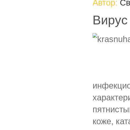
Автор:
Св
Вирус
инфекцио
характе­
пятнисты
коже, ка