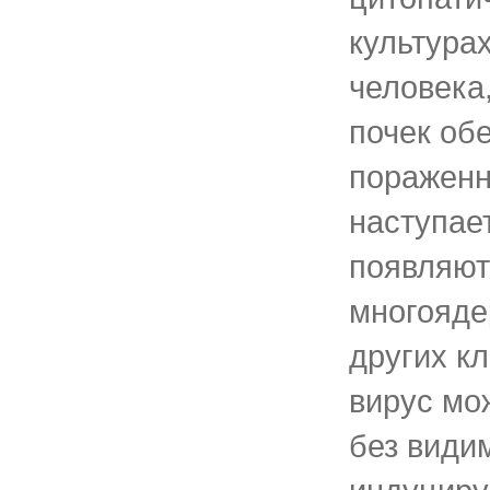
культура
человека,
почек обе
пораженн
наступае
появляют
многояде
других к
вирус мо
без види