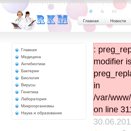
Главная
Новости
: preg_rep
Главная
Медицина
modifier 
Антибиотики
Бактерии
preg_repl
Биология
in
Вирусы
Генетика
/var/www/
Лаборатория
Микроорганизмы
on line 31
Наука и образование
30.06.201