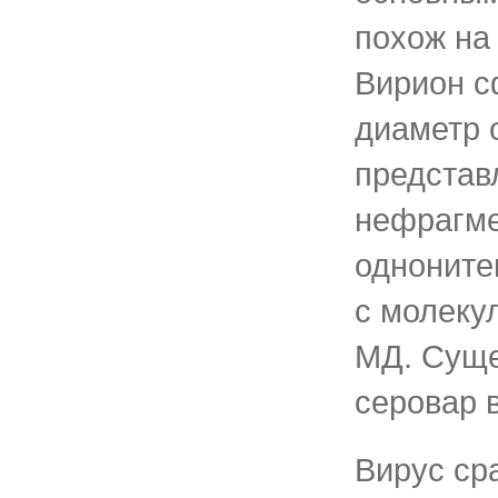
похож на
Вирион с
диаметр 
представ
нефрагм
одноните
с молеку
МД. Суще
серовар 
Вирус ср