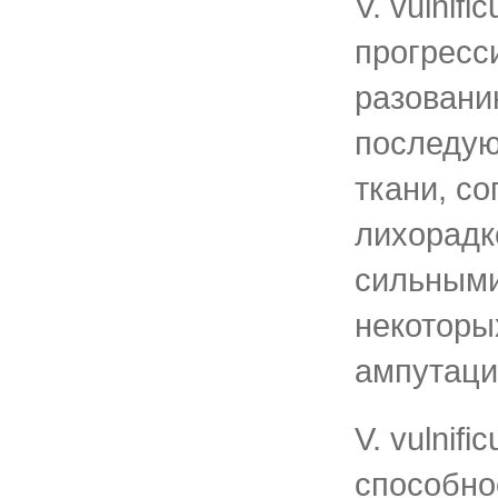
V. vulnifi
прогресси
разовани
последу
ткани, с
лихорадк
сильными
некоторы
ампутаци
V. vulnif
способно