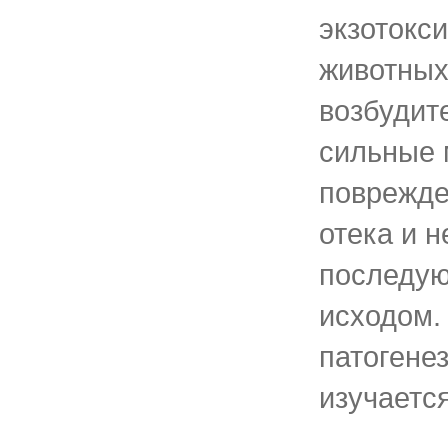
экзотокси
животных
возбудит
сильные 
поврежде
отека и н
последу
исходом. 
патогене
изучается