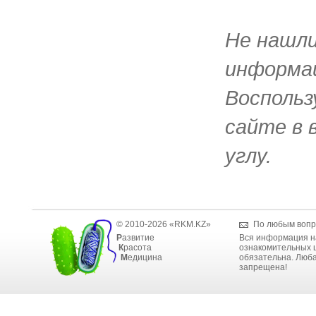
Не нашл
информац
Воспольз
сайте в 
углу.
© 2010-2026 «RKM.KZ»
По любым вопр
Р
азвитие
Вся информация н
К
расота
ознакомительных ц
М
едицина
обязательна. Люба
запрещена!