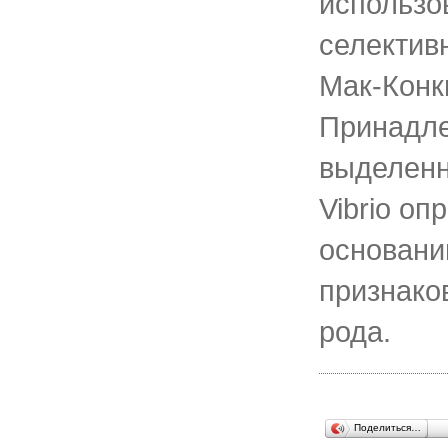
использо
селектив
Мак-Конки
Принадл
выделенн
Vibrio оп
основани
признаков
рода.
Поделиться…