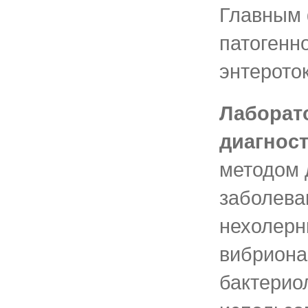
Главным
патогенн
энтерото
Лаборат
диагнос
методом 
заболева
нехолерн
вибриона
бактерио