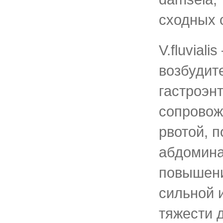
сходных 
V.fluvial
возбудит
гастроэн
сопровож
рвотой, 
абдомин
повышени
сильной 
тяжести 