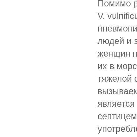
Помимо р
V. vulnif
пневмони
людей и 
женщин п
их в мор
тяжелой 
вызываемо
является
септицем
употребл