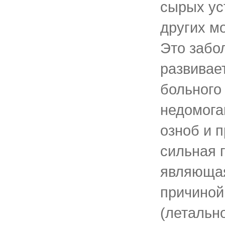
сырых ус
других м
Это забо
развивае
больного
недомога
озноб и 
сильная 
являющая
причиной
(летально