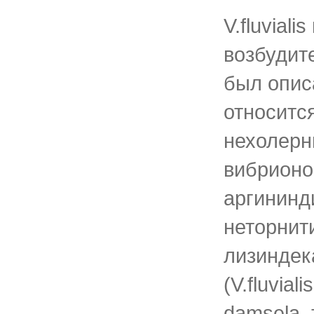
V.fluviali
возбудит
был описа
относитс
нехолерн
вибрионов
аргининд
неторнит
лизиндек
(V.fluvialis
damsela, 