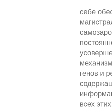
себе обе
магистра
самозаро
постоянн
усоверше
механизм
генов и р
содержащ
информа
всех этих