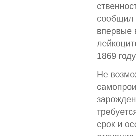
ственнос
сообщил 
впервые 
лейко­ци
1869 году
Не возмо
самопрои
зарожден
требуетс
срок и о