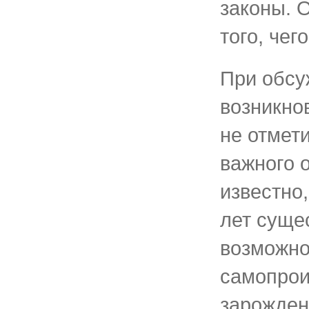
законы. 
того, чег
При обсу
возникно
не отмети
важного 
известно,
лет сущес
возможно
самопрои
зарожден