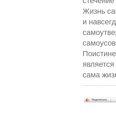
стечение
Жизнь са
и навсег
самоутве
самоусов
Поистине
является
сама жиз
Поделиться…