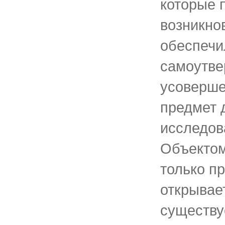
которые 
возникно
обеспечи
самоутве
усоверш
предмет 
исследов
Объектом
только п
открывает
существу