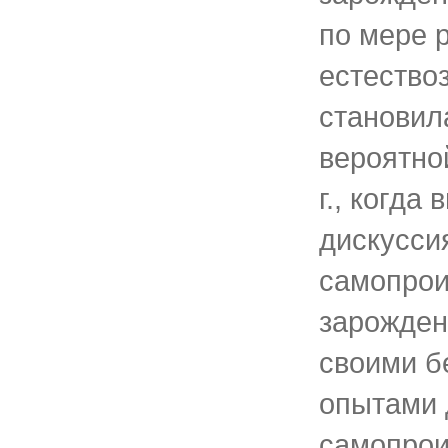
по мере 
естествоз
становил
вероятно
г., когда
дискусси
самопрои
зарожден
своими б
опытами 
самопро­