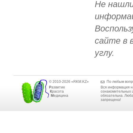
Не нашл
информац
Воспольз
сайте в 
углу.
© 2010-2026 «RKM.KZ»
По любым вопр
Р
азвитие
Вся информация н
К
расота
ознакомительных ц
М
едицина
обязательна. Люба
запрещена!