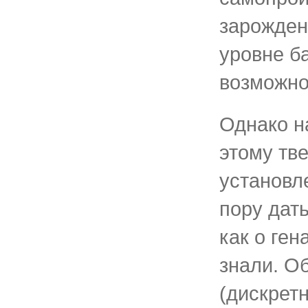
зарожден
уровне б
возможно
Однако н
этому тв
установл
пору дать
как о ген
знали. О
(дискрет