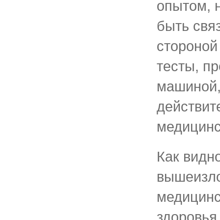
опытом, 
быть свя
стороной
тесты, п
машиной,
действит
медицинс
Как видно
вышеизло
медицинс
здоровья