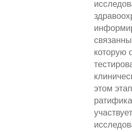
исследов
здравоох
информир
связанны
которую о
тестиров
клиничес
этом эта
ратифика
участвуе
исследов