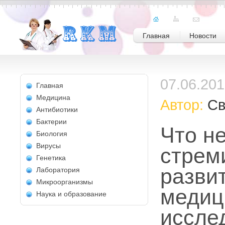
Главная
Новости
07.06.20
Главная
Медицина
Автор:
Св
Антибиотики
Бактерии
Что не
Биология
Вирусы
стрем
Генетика
разви
Лаборатория
Микроорганизмы
медиц
Наука и образование
иссле