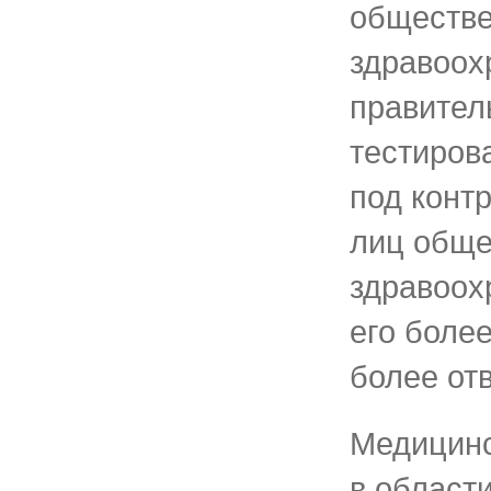
обществе
здравоох
правител
тестиров
под конт
лиц обще
здравоох
его боле
более от
Медицинс
в област