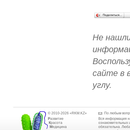
Поделиться…
Не нашл
информац
Воспольз
сайте в 
углу.
© 2010-2026 «RKM.KZ»
По любым вопр
Р
азвитие
Вся информация н
К
расота
ознакомительных ц
М
едицина
обязательна. Люба