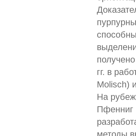
Доказател
пурпурны
способны
выделени
получено
гг. в раб
Molisch) 
На рубеж
Пфенниг (
разработ
методы в