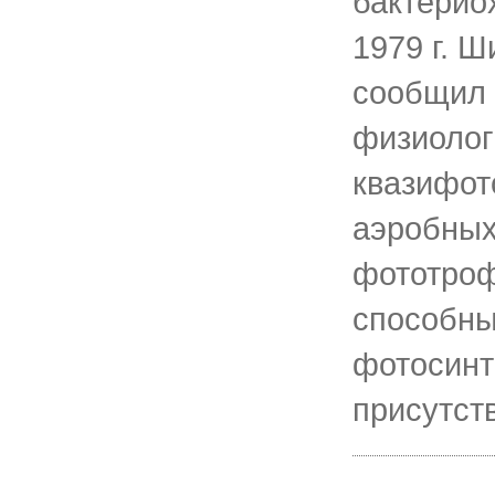
бактерио
1979 г. Ш
сообщил 
физиолог
квазифот
аэробных
фототроф
способны
фотосинт
присутст