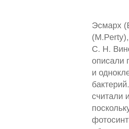
Эсмарх (
(M.Perty)
С. Н. Ви
описали 
и однокл
бактерий
считали 
поскольку
фотосинт