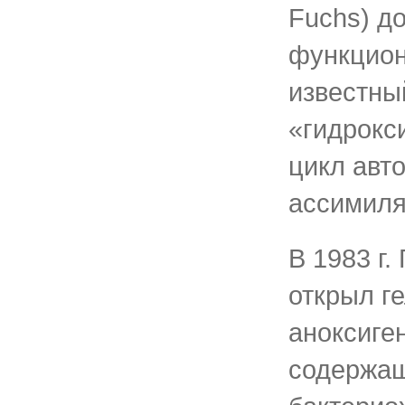
Fuchs) до
функцион
известны
«гидрокс
цикл авт
ассимиля
В 1983 г. 
открыл г
аноксиге
содержа