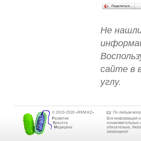
Поделиться…
Не нашл
информац
Воспольз
сайте в 
углу.
© 2010-2026 «RKM.KZ»
По любым вопр
Р
азвитие
Вся информация н
К
расота
ознакомительных ц
М
едицина
обязательна. Люба
запрещена!