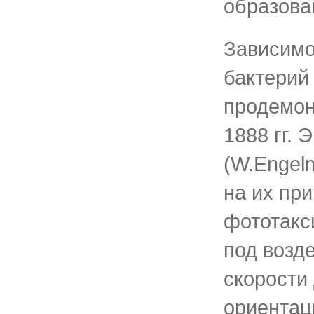
образова
Зависимо
бактерий
продемон
1888 гг. 
(W.Engel
на их пр
фототакси
под возд
скорости
ориентац