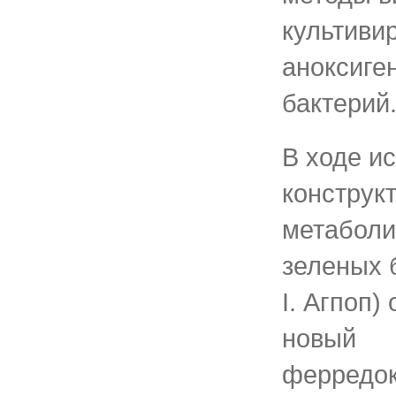
культиви
аноксиге
бактерий
В ходе и
конструк
метаболи
зеленых 
I. Агпоп) 
новый
ферредок