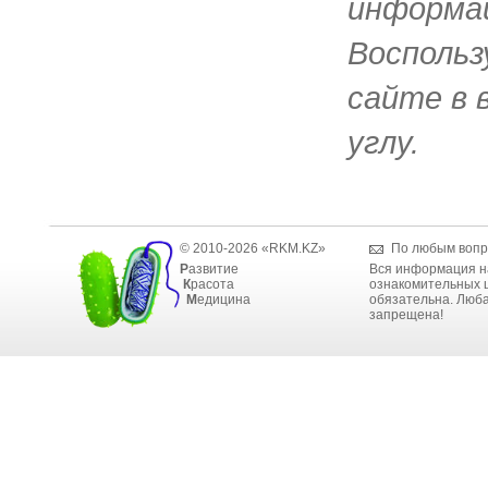
информац
Воспольз
сайте в 
углу.
© 2010-2026 «RKM.KZ»
По любым вопр
Р
азвитие
Вся информация н
К
расота
ознакомительных ц
М
едицина
обязательна. Люба
запрещена!