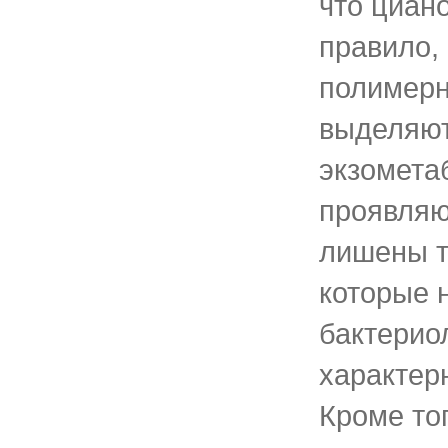
что циано
правило,
полимерн
выделяют
экзомета
проявляют
лишены т
которые 
бактерио
характер
Кроме то