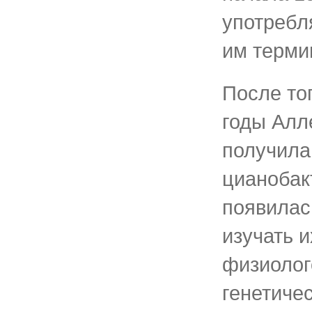
употребл
им терми
После тог
годы Алле
получила
цианобак
появилас
изучать 
физиолог
генетиче