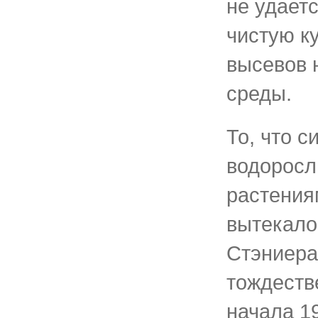
не удает
чистую к
высевов 
среды.
То, что 
водоросл
растения
вытекало
Стэниера
тождеств
начала 19