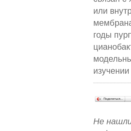
или внут
мембрана
годы пур
цианобак
модельны
изучении
Поделиться…
Не нашл