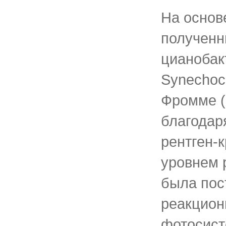
На основ
полученны
цианобак
Synechoc
Фромме (
благодар
рентген-
уровнем 
была пос
реакцион
фотосист