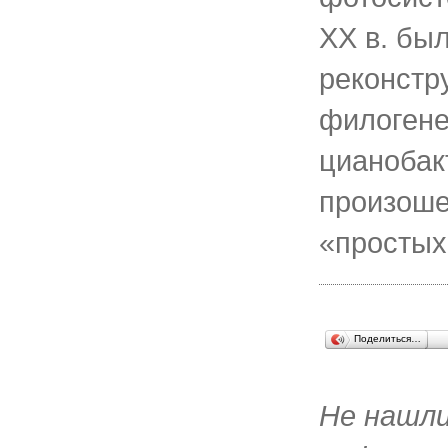
XX в. бы
реконстр
филогене
цианобак
произоше
«простых
Поделиться…
Не нашл