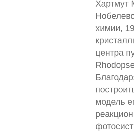
Хартмут М
Нобелевс
химии, 19
кристалл
центра п
Rhodopseu
Благодар
построит
модель е
реакцион
фотосист