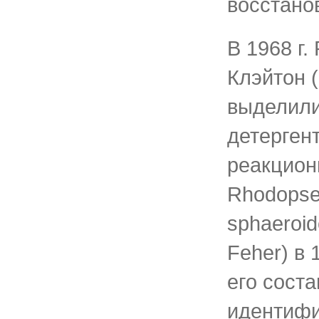
восстано
В 1968 г.
Клэйтон (
выделили
детерген
реакцион
Rhodops
sphaeroid
Feher) в 
его соста
идентиф