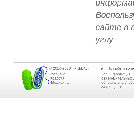
информац
Воспольз
сайте в 
углу.
© 2010-2026 «RKM.KZ»
По любым вопр
Р
азвитие
Вся информация н
К
расота
ознакомительных ц
М
едицина
обязательна. Люба
запрещена!