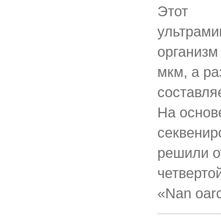
Этот
ультрами
организм
мкм, а ра
составляе
На основ
секвенир
решили о
четверто
«Nan oar