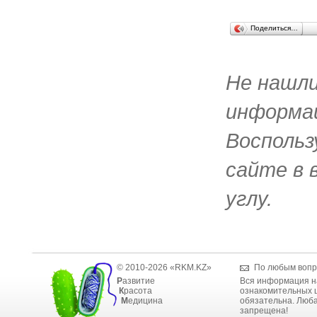
Поделиться…
Не нашл
информац
Воспольз
сайте в 
углу.
© 2010-2026 «RKM.KZ»
По любым вопр
Р
азвитие
Вся информация н
К
расота
ознакомительных ц
М
едицина
обязательна. Люба
запрещена!