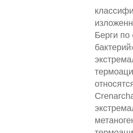
классифи
изложенн
Берги по
бактерий»
экстрема
термоац
относятся
Crenarcha
экстрема
метаноге
термоац