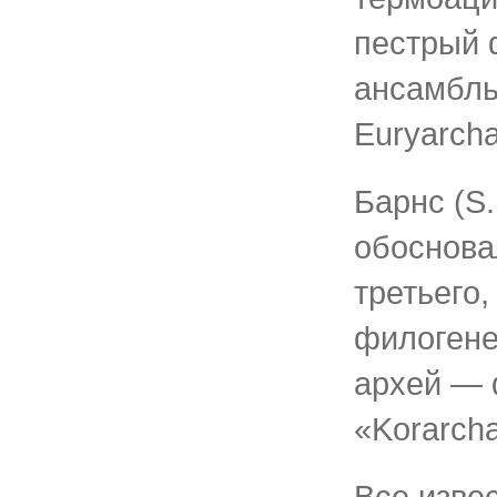
пестрый 
ансамбл
Euryarcha
Барнс (S.
обоснова
третьего,
филогене
архей —
«Korarcha
Все изве