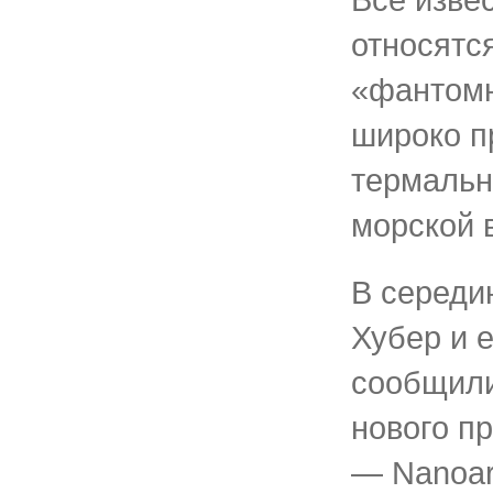
относятся
«фантомн
широко п
термальн
морской в
В середи
Хубер и е
сообщили
нового п
— Nanoar