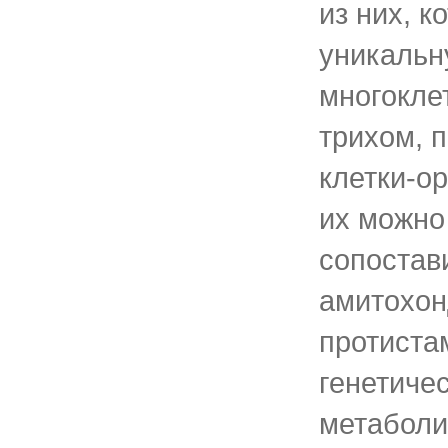
из них, 
уникальн
многокле
трихом, 
клетки-о
их можно
сопостав
амитохо
протиста
генетичес
метаболи