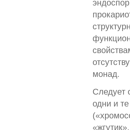
эндоспор
прокарио
структур
функцио
свойства
отсутств
монад.
Следует о
одни и т
(«хромос
«жгутик»,