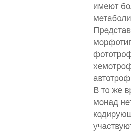
имеют бо
метаболи
Представ
морфотип
фототроф
хемотроф
автотроф
В то же 
монад нет
кодирующ
участвуют