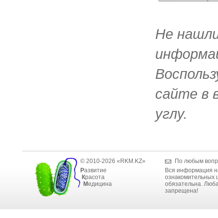
Не нашл
информац
Воспольз
сайте в 
углу.
© 2010-2026 «RKM.KZ»
По любым вопр
Р
азвитие
Вся информация н
К
расота
ознакомительных ц
М
едицина
обязательна. Люба
запрещена!