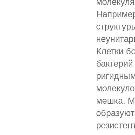
молекуля
Например
структур
неунитар
Клетки б
бактерий
ригидным
молекуло
мешка. М
образуют
резистен