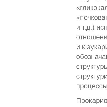
«гликока
«почкова
и т.д.) и
отношени
и к эукар
обознача
структур
структур
процессы
Прокарио