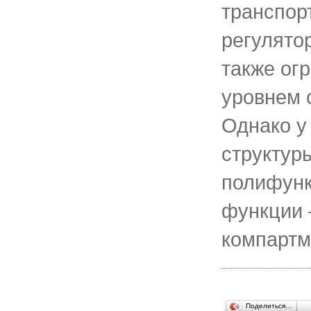
транспор
регулято
также ог
уровнем 
Однако у
структур
полифунк
функции
компартм
Поделиться…