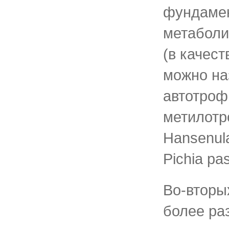
фундаме
метаболи
(в качес
можно на
автотроф
метилот
Hansenul
Pichia pas
Во-вторы
более ра