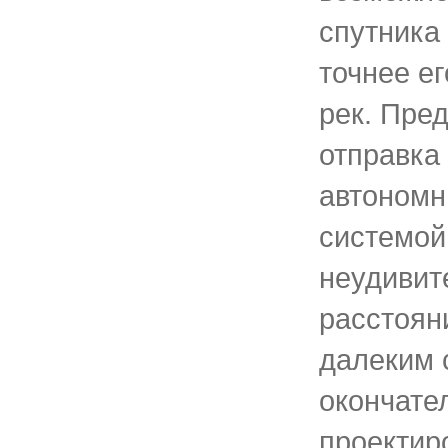
спутника
точнее е
рек. Пре
отправка
автономн
системой
неудивит
расстоян
далеким 
окончате
проектир