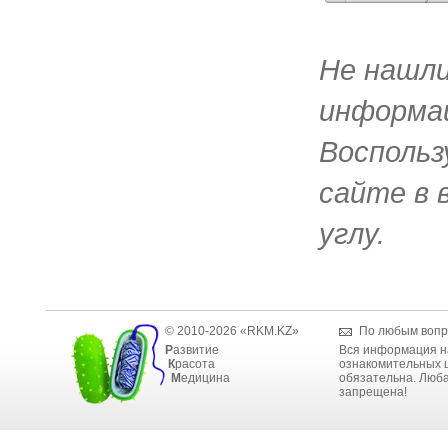
Не нашл
информац
Воспольз
сайте в 
углу.
© 2010-2026 «RKM.KZ»
По любым вопр
Р
азвитие
Вся информация н
К
расота
ознакомительных ц
М
едицина
обязательна. Люба
запрещена!