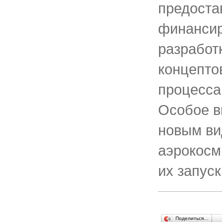
предост
финансир
разработ
концепто
процесса
Особое в
новым ви
аэрокосм
их запус
Поделиться…