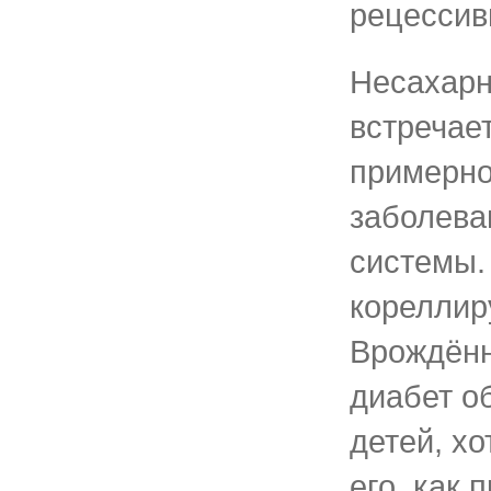
рецессив
Несахарн
встречает
примерно
заболева
системы.
кореллир
Врождён
диабет о
детей, х
его, как 