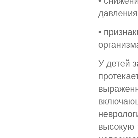
• снижен
давления
• призна
организм
У детей 
протекае
выраженн
включаю
невролог
высокую 