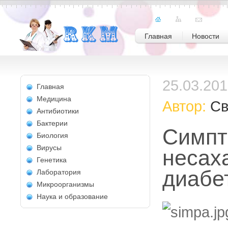
Главная
Новости
25.03.20
Главная
Медицина
Автор:
Св
Антибиотики
Бактерии
Симп
Биология
Вирусы
несах
Генетика
диабе
Лаборатория
Микроорганизмы
Наука и образование