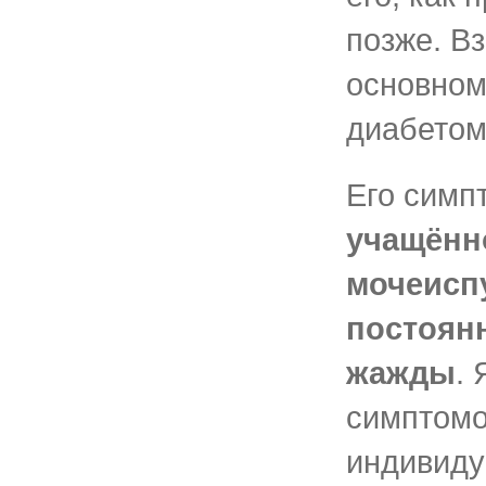
позже. В
основном
диабетом
Его симп
учащённ
мочеисп
постоян
жажды
.
симптомо
индивид