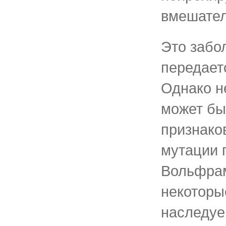
вмешател
Это забо
передает
Однако н
может бы
признако
мутации 
Вольфрам
некоторы
наследуе