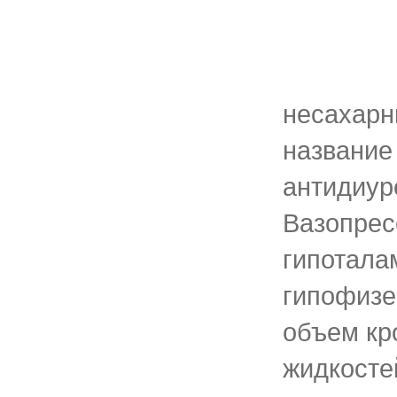
несахарн
название
антидиур
Вазопрес
гипотала
гипофизе
объем кр
жидкостей