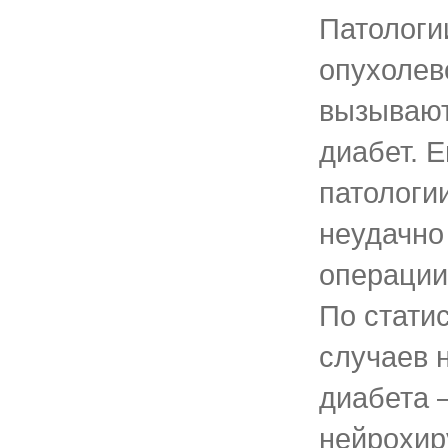
Патологи
опухолев
вызывают
диабет. 
патологи
неудачно
операции
По стати
случаев 
диабета 
нейрохир