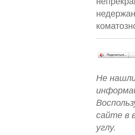
непрекра
недержан
коматозн
Поделиться…
Не нашл
информац
Воспольз
сайте в 
углу.