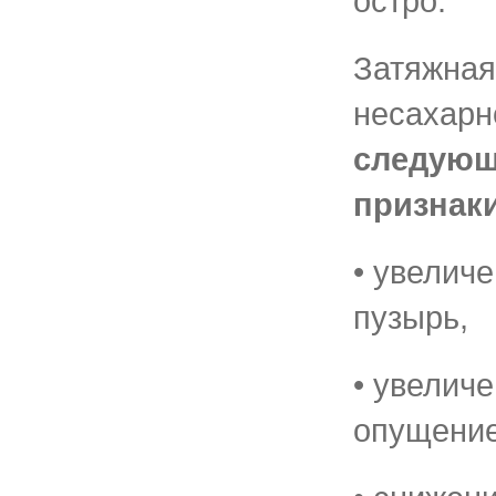
остро.
Затяжна
несахарн
следующ
признак
• увелич
пузырь,
• увелич
опущение