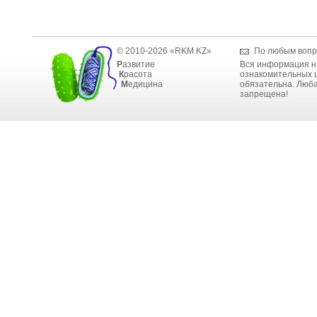
© 2010-2026 «RKM.KZ»
По любым вопр
Р
азвитие
Вся информация н
К
расота
ознакомительных ц
М
едицина
обязательна. Люба
запрещена!