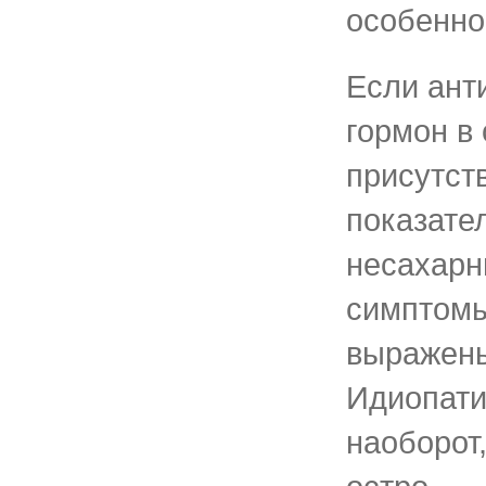
особенно
Если ант
гормон в
присутств
показате
несахарн
симптомы
выражены
Идиопати
наоборот