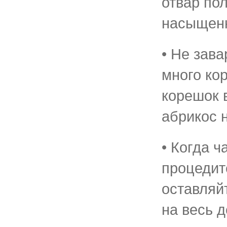
отвар по
насыщен
• Не зав
много ко
корешок 
абрикос 
• Когда ч
процедите
оставляй
на весь д