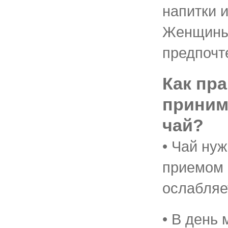
напитки 
Женщины
предпочт
Как пр
приним
чай?
• Чай нуж
приемом 
ослабляе
• В день