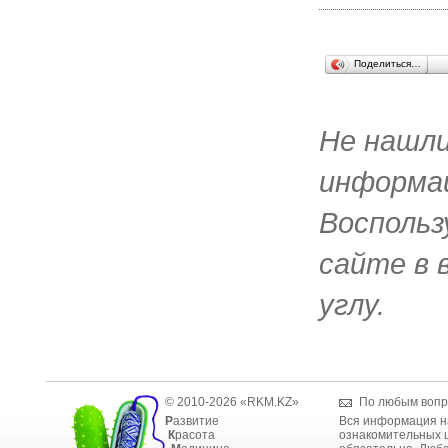
Поделиться…
Не нашл
информац
Воспольз
сайте в 
углу.
© 2010-2026 «RKM.KZ»
По любым вопр
Р
азвитие
Вся информация н
К
расота
ознакомительных ц