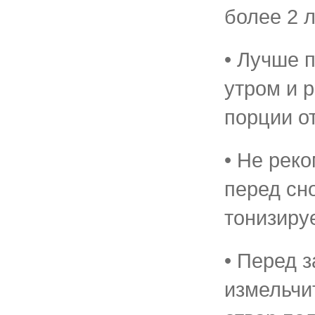
более 2 л
• Лучше 
утром и 
порции от
• Не рек
перед сно
тонизиру
• Перед 
измельчи