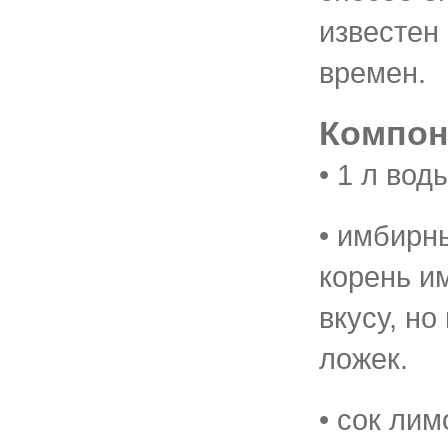
известен
времен.
Компон
• 1 л вод
• имбирн
корень и
вкусу, но
ложек.
• сок лим