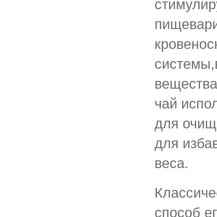
стимулир
пищевари
кровенос
системы,
вещества
чай испо
для очищ
для изба
веса.
Классиче
способ е