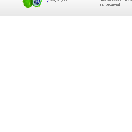
М
едицина
обязательна. Люба
запрещена!