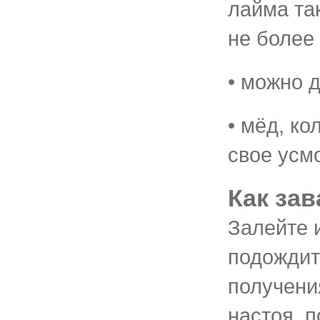
лайма так
не более 
• можно 
• мёд, ко
свое усм
Как зав
Залейте 
подождит
получени
настоя, п