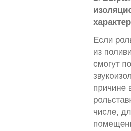
изоляци
характе
Если рол
из полив
смогут п
звукоизо
причине 
рольстав
числе, д
помещени