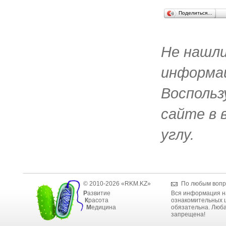
Поделиться…
Не нашл
информац
Воспольз
сайте в 
углу.
© 2010-2026 «RKM.KZ»
По любым вопр
Р
азвитие
Вся информация н
К
расота
ознакомительных ц
М
едицина
обязательна. Люба
запрещена!