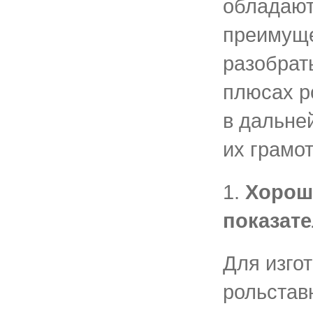
обладают
преимуще
разобрат
плюсах р
в дальне
их грамот
1.
Хорош
показат
Для изго
рольстав