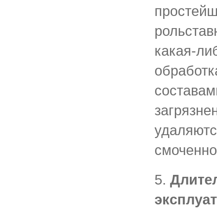
простейш
рольстав
какая-ли
обработк
составам
загрязне
удаляютс
смоченно
5.
Длите
эксплуа