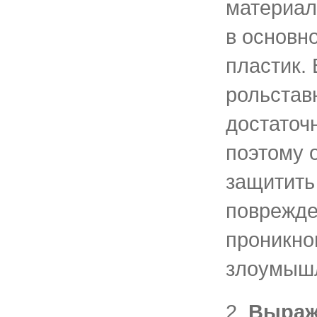
материал
в основн
пластик.
рольстав
достаточ
поэтому 
защитить
поврежде
проникно
злоумышл
2.
Выраж