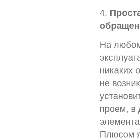
4.
Прост
обращен
На любом
эксплуат
никаких 
не возник
установи
проем, в
элемента
Плюсом я