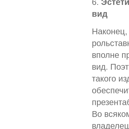
6.
Эстет
вид
Наконец,
рольстав
вполне п
вид. Поэ
такого и
обеспечи
презента
Во всяком
владелец