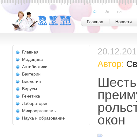
Главная
Новости
20.12.20
Главная
Медицина
Автор:
Св
Антибиотики
Бактерии
Шесть
Биология
Вирусы
преим
Генетика
рольс
Лаборатория
Микроорганизмы
окон
Наука и образование