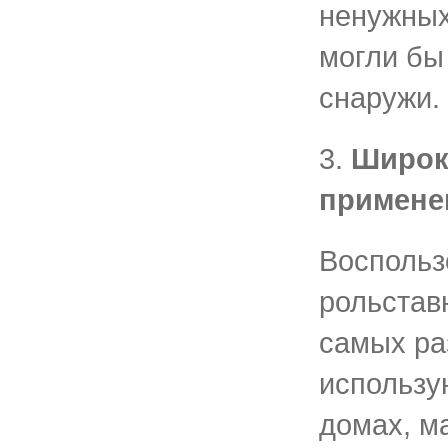
ненужных
могли бы
снаружи.
3.
Широк
примене
Воспольз
рольстав
самых ра
использу
домах, ма