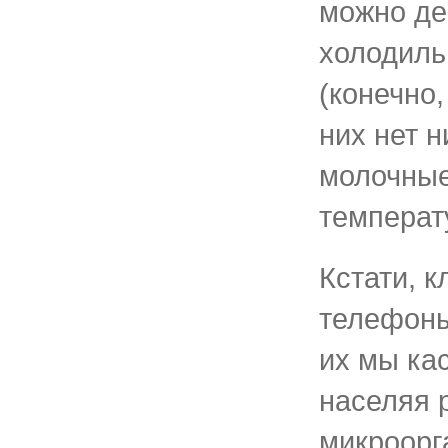
можно де
холодиль
(конечно,
них нет н
молочные
температу
Кстати, к
телефоны
их мы ка
населяя 
микроорг