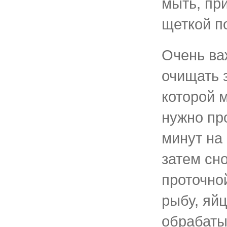
мыть, пр
щеткой п
Очень ва
очищать 
которой м
нужно пр
минут на 
затем сн
проточно
рыбу, яй
обрабаты