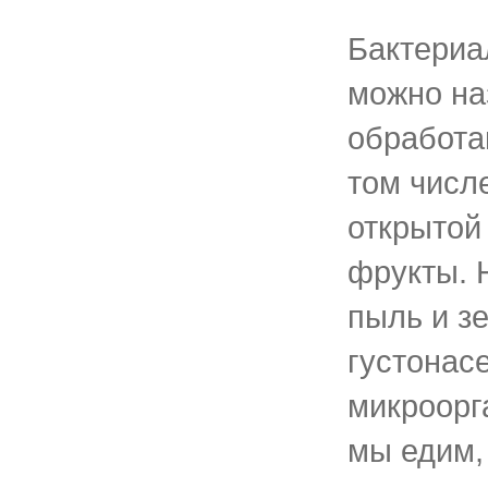
Бактери
можно на
обработа
том числ
открытой
фрукты. 
пыль и з
густонас
микроорг
мы едим,