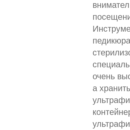
внимател
посещени
Инструме
педикюр
стерилиз
специаль
очень вы
а хранит
ультрафи
контейнер
ультрафи