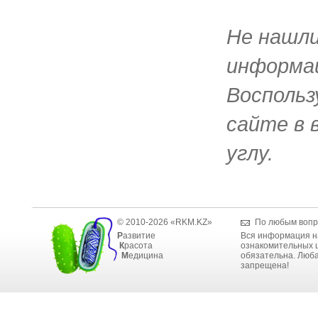
Не нашл
информац
Воспольз
сайте в 
углу.
© 2010-2026 «RKM.KZ»
По любым вопр
Р
азвитие
Вся информация н
К
расота
ознакомительных ц
М
едицина
обязательна. Люба
запрещена!