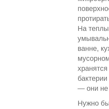
поверхно
протират
На теплы
умывальн
ванне, к
мусорном
хранятся
бактерии
— они не
Нужно бы