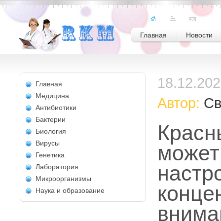
Главная
Новости
18.12.20
Главная
Медицина
Автор:
Св
Антибиотики
Бактерии
Красн
Биология
Вирусы
может
Генетика
настр
Лаборатория
Микроорганизмы
конце
Наука и образование
внима