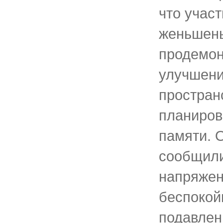
что учас
женьшень
продемон
улучшен
простран
планиров
памяти. 
сообщили
напряже
беспокой
подавлен