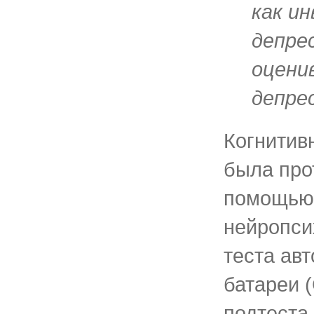
как и
депрес
оцени
депре
Когнитив
была про
помощью
нейропси
теста ав
батареи 
подтеста