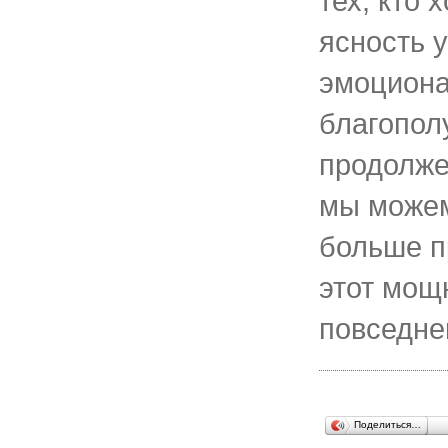
тех, кто 
ясность 
эмоцион
благопол
продолже
мы можем
больше п
этот мощ
повседне
Поделиться…