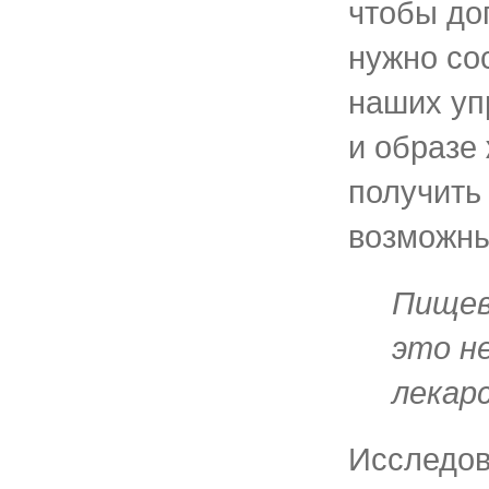
чтобы до
нужно со
наших уп
и образе
получить
возможны
Пищев
это н
лекар
Исследов