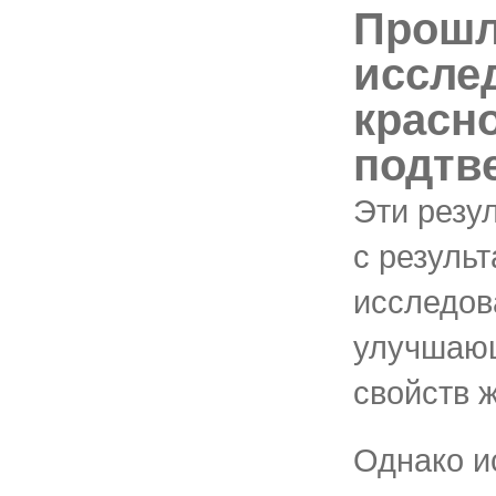
Прош
иссле
красн
подтв
Эти резу
с резуль
исследов
улучшаю
свойств 
Однако и