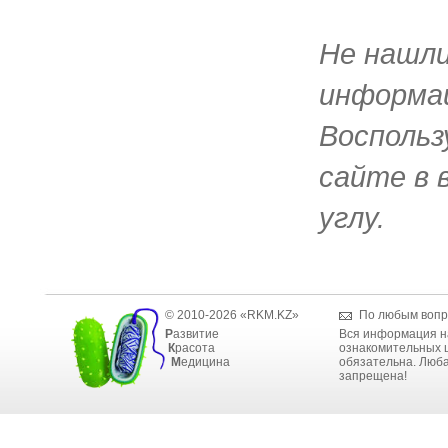
Не нашл
информац
Воспольз
сайте в 
углу.
© 2010-2026 «RKM.KZ»
По любым вопр
Р
азвитие
Вся информация н
К
расота
ознакомительных ц
М
едицина
обязательна. Люба
запрещена!