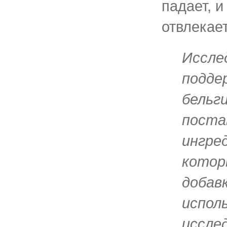
падает, 
отвлекает
Иссле
поддер
бельг
поста
ингре
котор
добавк
испол
исслед