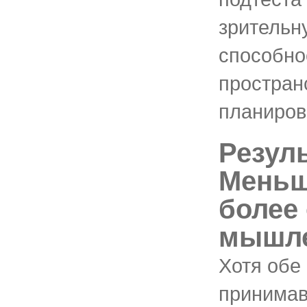
зрительн
способно
простран
планиров
Резул
Меньш
более
мышл
Хотя обе
принимав