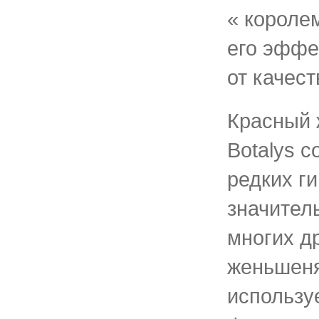
« королем
его эффе
от качест
Красный 
Botalys с
редких ги
значител
многих д
женьшеня
использу