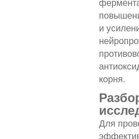
фермент
повышени
и усилен
нейропро
противов
антиокси
корня.
Разбо
иссле
Для пров
эффекти