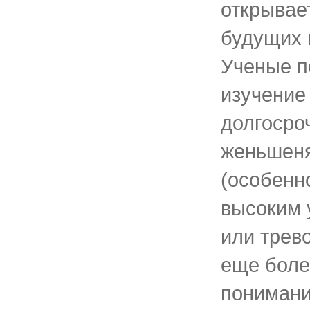
открывае
будущих 
Ученые п
изучение
долгосро
женьшеня
(особенн
высоким 
или трев
еще боле
понимани