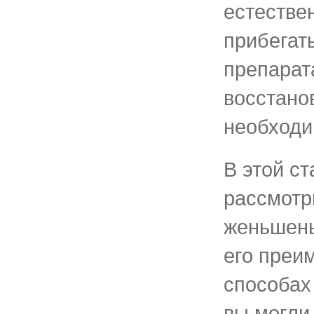
естестве
прибегат
препарат
восстано
необходи
В этой с
рассмотр
женьшень
его преи
способах
вы могли