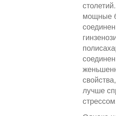
столетий
мощные 
соединени
гинзеноз
полисаха
соединен
женьшеню
свойства
лучше сп
стрессом