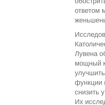
обострить
ответом 
женьшень
Исследов
Католиче
Лувена о
мощный к
улучшить
функции 
снизить у
Их иссле