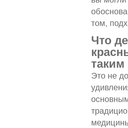
обоснова
том, подх
Что д
красн
таким
Это не д
удивлени
основным
традицио
медицины