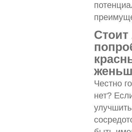
потенциа
преимуще
Стоит
попро
красн
женьш
Честно г
нет? Есл
улучшить
сосредот
быть име