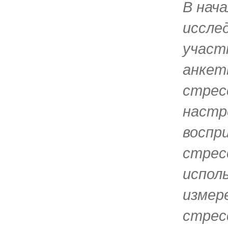
В нача
иссле
участ
анкет
стрес
настр
воспр
стрес
испол
измер
стрес