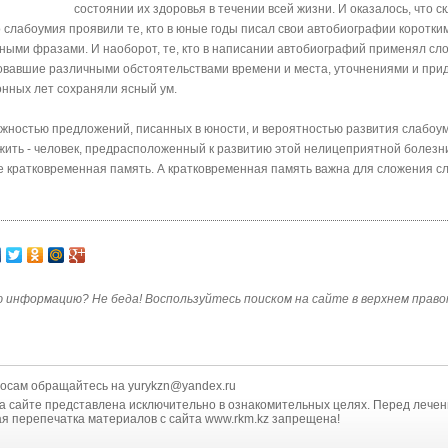
состоянии их здоровья в течении всей жизни. И оказалось, что 
о слабоумия проявили те, кто в юные годы писал свои автобиографии коротки
леными фразами. И наоборот, те, кто в написании автобиографий применял с
овавшие различными обстоятельствами времени и места, уточнениями и пр
онных лет сохраняли ясный ум.
ожностью предложений, писанных в юности, и вероятностью развития слабоум
жить - человек, предрасположенный к развитию этой нелицеприятной болезни
бее кратковременная память. А кратковременная память важна для сложения с
 информацию? Не беда! Воспользуйтесь поиском на сайте в верхнем правом
осам обращайтесь на
yurykzn@yandex.ru
 сайте представлена исключительно в ознакомительных целях. Перед лечени
я перепечатка материалов с сайта www.rkm.kz запрещена!