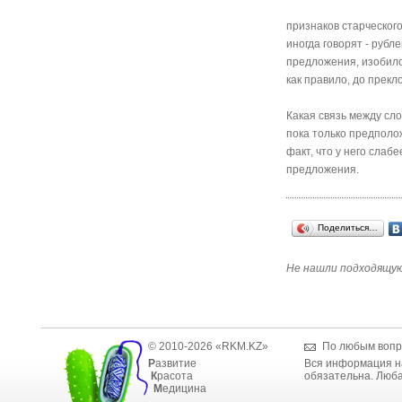
признаков старческог
иногда говорят - руб
предложения, изобил
как правило, до прекл
Какая связь между сл
пока только предполо
факт, что у него сла
предложения.
Поделиться…
Не нашли подходящую
© 2010-2026 «RKM.KZ»
По любым вопр
Р
азвитие
Вся информация на
К
расота
обязательна. Люба
М
едицина