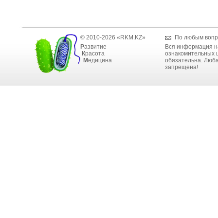
© 2010-2026 «RKM.KZ»
По любым вопр
Р
азвитие
Вся информация н
К
расота
ознакомительных ц
М
едицина
обязательна. Люба
запрещена!