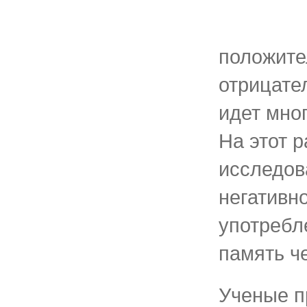
положите
отрицате
идет мно
На этот 
исследов
негативн
употребл
память ч
Ученые п