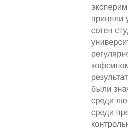
эксперим
приняли 
сотен ст
универси
регулярн
кофеином
результа
были зна
среди лю
среди пр
контроль