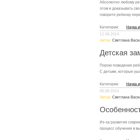
Абсолютно любому реб
этом и доказывать св
говорите ребенку пере
Категории:
Наука 
12.08.2014
Автор:
Светлана Васи
Детская за
Порою поведение ребе
С детьми, которые уш
Категории:
Наука 
06.08.2014
Автор:
Светлана Васи
Особенност
Из-за развития совре
процесс обучения в в