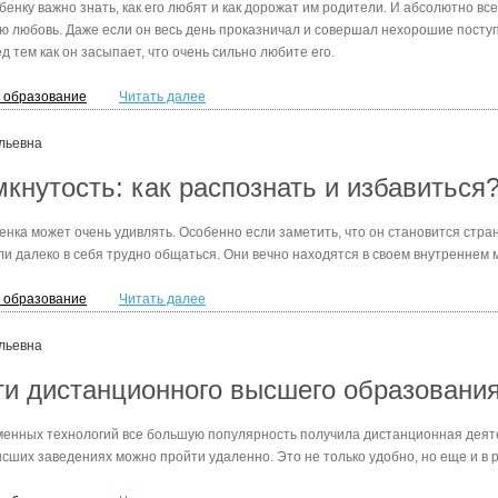
енку важно знать, как его любят и как дорожат им родители. И абсолютно вс
ою любовь. Даже если он весь день проказничал и совершал нехорошие поступ
д тем как он засыпает, что очень сильно любите его.
и образование
Читать далее
льевна
мкнутость: как распознать и избавиться
нка может очень удивлять. Особенно если заметить, что он становится стра
ли далеко в себя трудно общаться. Они вечно находятся в своем внутреннем 
и образование
Читать далее
льевна
и дистанционного высшего образовани
менных технологий все большую популярность получила дистанционная деят
ысших заведениях можно пройти удаленно. Это не только удобно, но еще и в