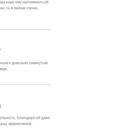
егда надо ему напоминать об
ки, то в любом случае
?
нным и довольно замкнутым.
мире.
я
ельность. Благодаря ей даже
 разы эффективней.