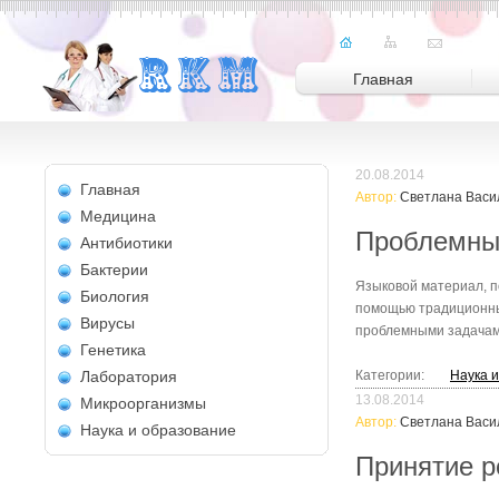
Главная
20.08.2014
Главная
Автор:
Светлана Васи
Медицина
Проблемные
Антибиотики
Бактерии
Языковой материал, п
Биология
помощью традиционных
Вирусы
проблемными задачами
Генетика
Лаборатория
Категории:
Наука 
13.08.2014
Микроорганизмы
Автор:
Светлана Васи
Наука и образование
Принятие р