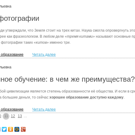
льевна
 фотографии
и утверждали, что Земля стоит на трех китах. Наука смогла опровергнуть эт
рее как фразеологизм. В любом деле
«тремя китами»
называют основные п
е фотографии таких
«китов»
именно три.
и образование
Читать далее
льевна
ное обучение: в чем же преимущества?
ой цивилизации является степень образованности её общества. И если в сре
а большие деньги, то сейчас
хорошее образование доступно каждому
.
и образование
Читать далее
0
11
12
13
…