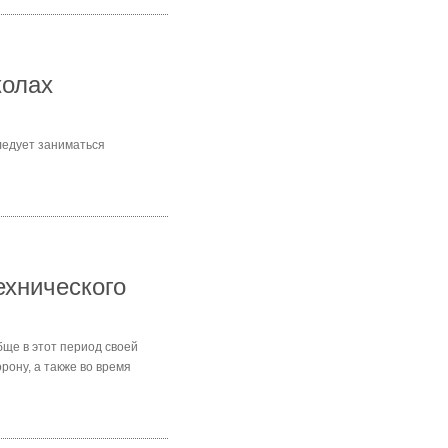
колах
ледует заниматься
ехнического
бще в этот период своей
рону, а также во время