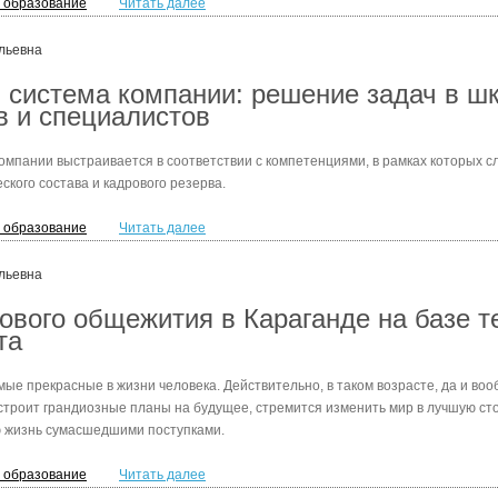
и образование
Читать далее
льевна
 система компании: решение задач в ш
 и специалистов
омпании выстраивается в соответствии с компетенциями, в рамках которых с
ского состава и кадрового резерва.
и образование
Читать далее
льевна
ового общежития в Караганде на базе т
та
ые прекрасные в жизни человека. Действительно, в таком возрасте, да и воо
 строит грандиозные планы на будущее, стремится изменить мир в лучшую сто
ю жизнь сумасшедшими поступками.
и образование
Читать далее