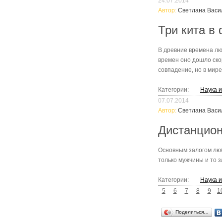
24.07.2014
Автор:
Светлана Васи
Три кита в
В древние времена люд
времен оно дошло ско
совпадение, но в мир
Категории:
Наука 
07.07.2014
Автор:
Светлана Васи
Дистанцион
Основным залогом люб
только мужчины и то з
Категории:
Наука 
5
6
7
8
9
1
Поделиться…