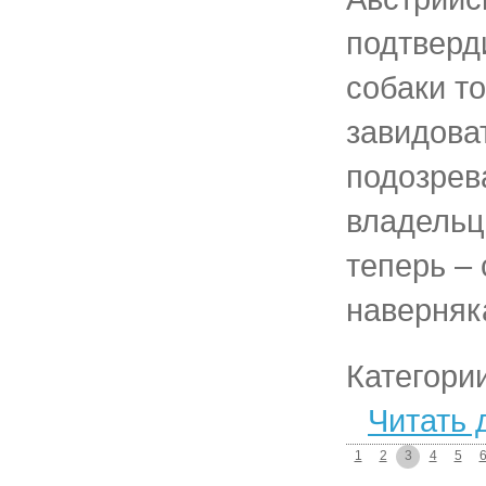
подтверди
собаки т
завидова
подозрев
владельц
теперь – 
наверняк
Категори
Читать 
1
2
3
4
5