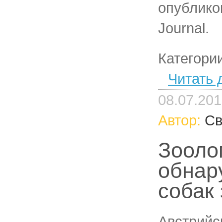
опублико
Journal.
Категори
Читать 
08.07.20
Автор:
Св
Зооло
обнар
собак
Австрийс