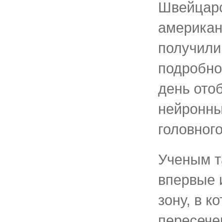
Швейцарс
американ
получили
подробно
день ото
нейронны
головного
Ученым т
впервые 
зону, в к
пересече