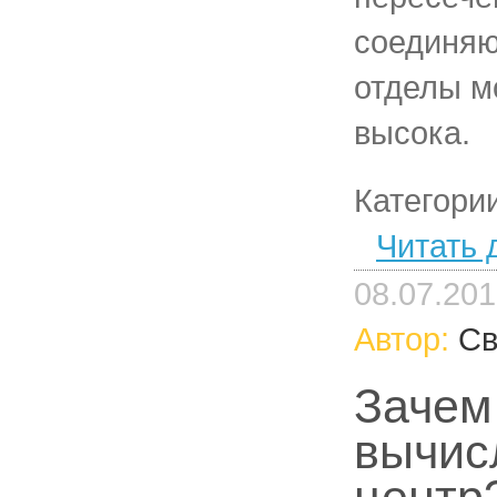
соединя
отделы м
высока.
Категори
Читать 
08.07.20
Автор:
Св
Зачем
вычис