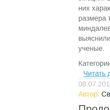
них хара
размера 
миндалев
выяснили
ученые.
Категори
Читать 
08.07.20
Автор:
Св
Продо