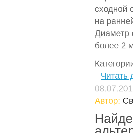
сходной 
на ранне
Диаметр 
более 2 
Категори
Читать 
08.07.20
Автор:
Св
Найде
альте