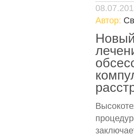
08.07.20
Автор:
Св
Новый
лечен
обсес
компу
расст
Высокоте
процедур
заключае