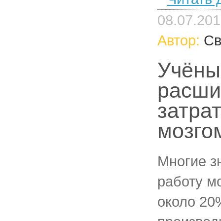
08.07.20
Автор:
Св
Учёны
расши
затра
мозго
Многие зн
работу м
около 20