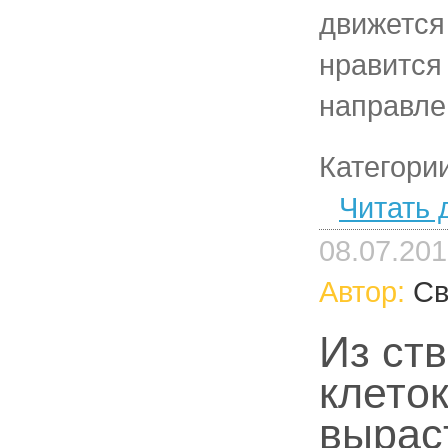
движется
нравится
направле
Категори
Читать 
08.07.20
Автор:
Св
Из ст
клето
вырас