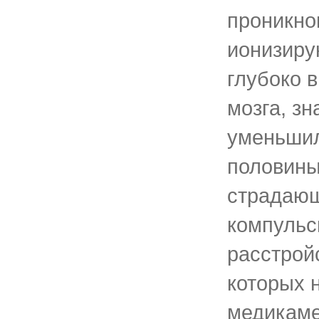
проникно
ионизиру
глубоко в
мозга, зн
уменьшил
половины
страдающ
компуль
расстрой
которых 
медикаме