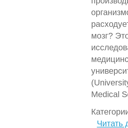
производ
организм
расходуе
мозг? Эт
исследов
медицинс
универси
(Universi
Medical S
Категори
Читать 