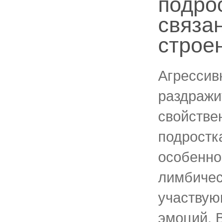
подро
связа
строе
Агрессив
раздражи
свойстве
подростк
особенно
лимбичес
участвую
эмоций. В