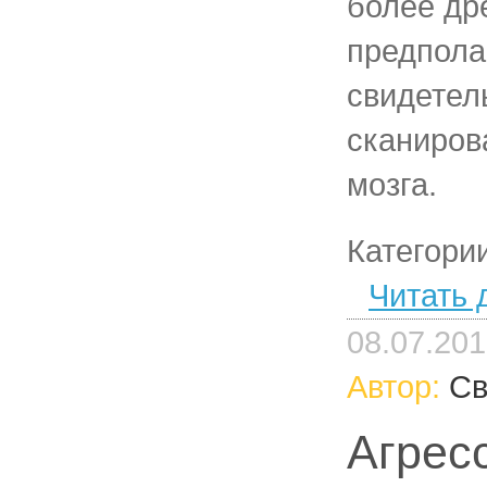
более др
предпола
свидетел
сканиров
мозга.
Категори
Читать 
08.07.20
Автор:
Св
Агрес