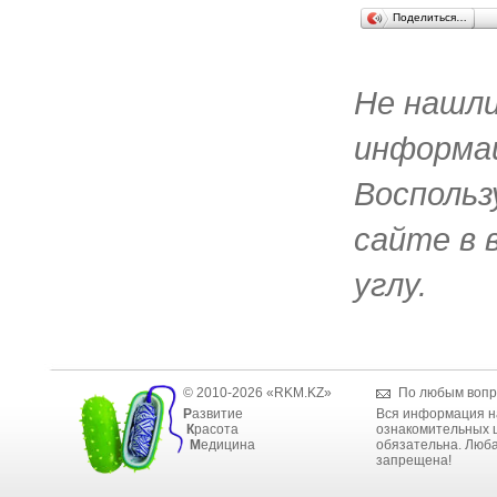
Поделиться…
Не нашл
информац
Воспольз
сайте в 
углу.
© 2010-2026 «RKM.KZ»
По любым вопр
Р
азвитие
Вся информация н
К
расота
ознакомительных ц
М
едицина
обязательна. Люба
запрещена!